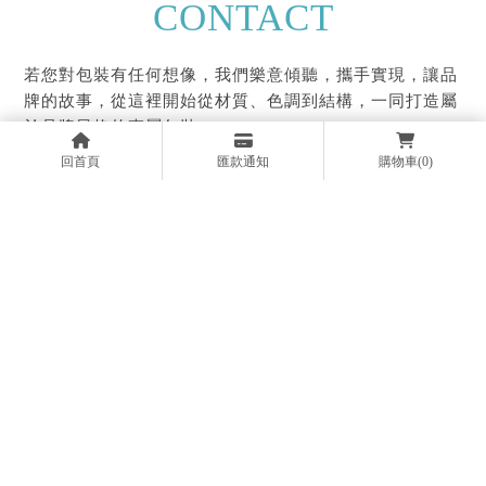
CONTACT
若您對包裝有任何想像，我們樂意傾聽，攜手實現，讓品
牌的故事，從這裡開始從材質、色調到結構，一同打造屬
於品牌風格的專屬包裝
回首頁
匯款通知
購物車
(0)
02-2769-0030
02-2767-5095
02-2766-6195
@heq9588o
boking.packag@msa.hinet.net
台北市松山區塔悠路177號
首頁
品牌故事
服務項目
線上商城