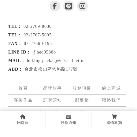
02-2769-0030
02-2767-5095
02-2766-6195
@heq9588o
boking.packag@msa.hinet.net
台北市松山區塔悠路177號
首頁
品牌故事
服務項目
線上商城
客製作品
訂購須知
部落格
聯絡我們
珠寶盒
首飾盒
戒指盒
飾品盒
鐘錶盒
手錶盒
項鍊盒
回首頁
匯款通知
購物車
(0)
Designed by
揚京快客
Copyright © 2026
隱私權政策
網站使用條款
..
累積人氣: 710003