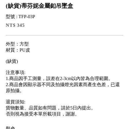
(缺貨)蒂芬妮金屬釦吊墜盒
型號 : TFP-03P
NT$ 345
外型：方型
材質：PU皮
(缺貨)
注意事項:
1.商品因手工測量，誤差在2-3cm以內皆為合理範圍。
2.商品會因顯示器不同及拍攝燈光因素而產生色差，已還
原拍攝。
退貨須知:
貨物數量、品質如有問題，請於5日內提出。
否則視為接受本單所載項目，謝謝。
顏色