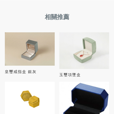
皇璽戒指盒 銀灰
玉璽項墜盒